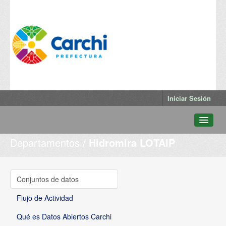
Iniciar Sesión
Departamentos
Hidromira LOTAIP
Conjuntos de datos
Departamentos
Grupos
Conjuntos de datos
Qué es Datos Abiertos Carchi
Flujo de Actividad
Qué es Datos Abiertos Carchi