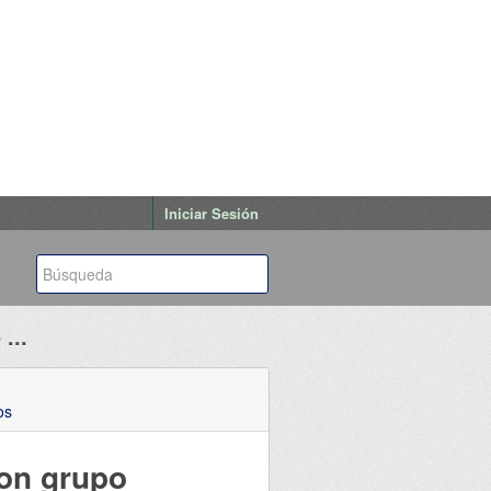
Iniciar Sesión
...
os
ion grupo