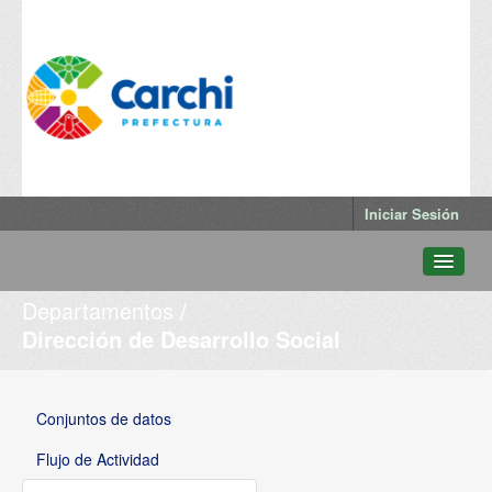
Iniciar Sesión
Departamentos
Conjuntos de datos
Dirección de Desarrollo Social
Departamentos
Grupos
Conjuntos de datos
Qué es Datos Abiertos Carchi
Flujo de Actividad