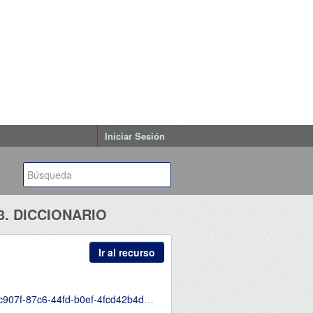
Iniciar Sesión
3. DICCIONARIO
Ir al recurso
mes-de-trabajo-y-justificativos-de-movilizacion-febrero--D.