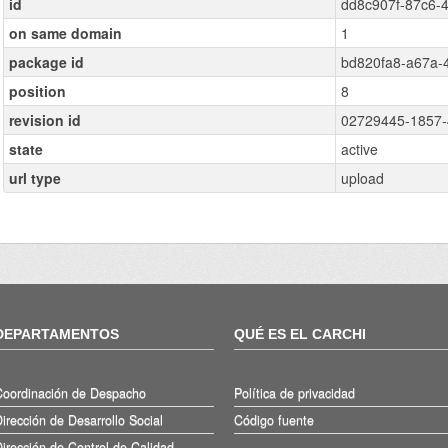
id
dd8c907f-87c6-
on same domain
1
package id
bd820fa8-a67a-
position
8
revision id
02729445-1857-
state
active
url type
upload
DEPARTAMENTOS
QUÉ ES EL CARCHI
Coordinación de Despacho
Política de privacidad
irección de Desarrollo Social
Código fuente
irección de Control de Calidad