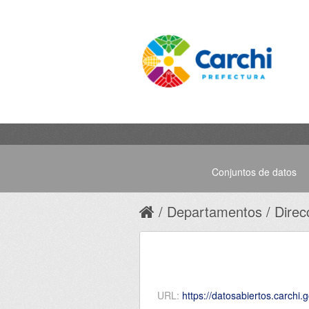
Conjuntos de datos
Departamentos
Direc
URL:
https://datosabiertos.carchi.gob.ec/dataset/bd820fa