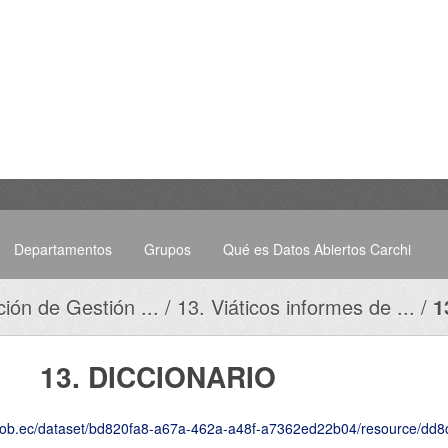
Departamentos
Grupos
Qué es Datos Abiertos Carchi
ción de Gestión ...
13. Viáticos informes de ...
1
13. DICCIONARIO
8-a67a-462a-a48f-a7362ed22b04/resource/dd8c907f-87c6-44fd-b0ef-4fcd42b4d0b1/download/2025-Febrero-Numeral-13-13-viaticos-infor