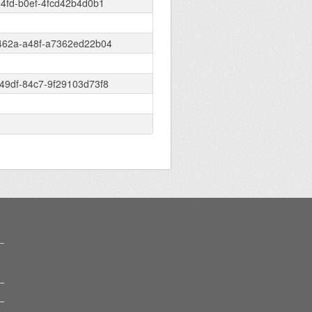
44fd-b0ef-4fcd42b4d0b1
462a-a48f-a7362ed22b04
49df-84c7-9f29103d73f8