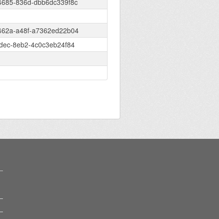
4685-836d-dbb6dc339f8c
462a-a48f-a7362ed22b04
4dec-8eb2-4c0c3eb24f84