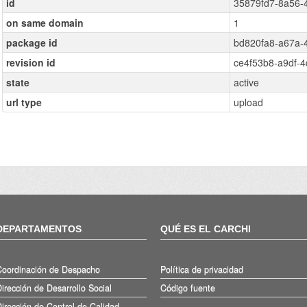
id
35879fd7-8a56-
on same domain
1
package id
bd820fa8-a67a-
revision id
ce4f53b8-a9df-
state
active
url type
upload
DEPARTAMENTOS
QUÉ ES EL CARCHI
Coordinación de Despacho
Política de privacidad
irección de Desarrollo Social
Código fuente
irección de Control de Calidad