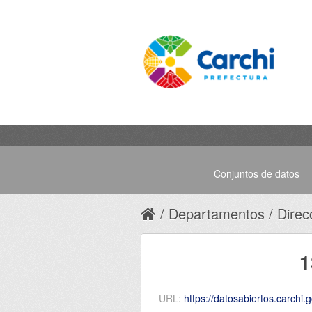
Conjuntos de datos
Departamentos
Direc
1
URL:
https://datosabiertos.carchi.gob.ec/dataset/bd820fa