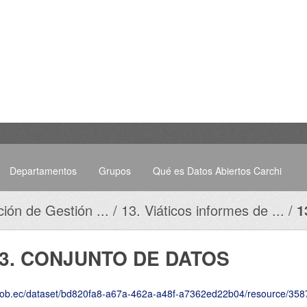
Departamentos
Grupos
Qué es Datos Abiertos Carchi
ción de Gestión ...
13. Viáticos informes de ...
1
3. CONJUNTO DE DATOS
8-a67a-462a-a48f-a7362ed22b04/resource/35879fd7-8a56-4685-836d-dbb6dc339f8c/download/2025-Febrero-Numeral-13-13-viaticos-infor