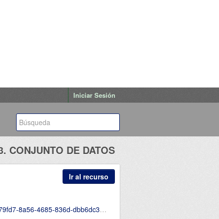
Iniciar Sesión
3. CONJUNTO DE DATOS
Ir al recurso
mes-de-trabajo-y-justificativos-de-movilizacion-CD.csv.csv