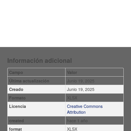
Información adicional
Campo
Valor
Última actualización
Junio 19, 2025
Creado
Junio 19, 2025
Formato
XLSX
Licencia
Creative Commons
Attribution
created
hace 1 año
format
XLSX