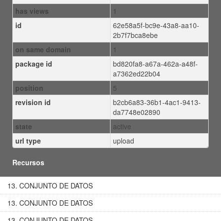
has views
1
id
62e58a5f-bc9e-43a8-aa10-
2b7f7bca8ebe
on same domain
1
package id
bd820fa8-a67a-462a-a48f-
a7362ed22b04
position
5
revision id
b2cb6a83-36b1-4ac1-9413-
da7748e02890
state
active
url type
upload
Recursos
13. CONJUNTO DE DATOS
13. CONJUNTO DE DATOS
13. CONJUNTO DE DATOS