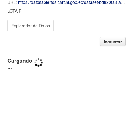
URL:
https://datosabiertos.carchi.gob.ec/dataset/bd820fa8-a67a-462a-a48f-a7362ed22b04/resource/62e58a5f-bc9e-43a8-aa10-2b7f7bca8ebe/download/2025-Febrero-Numeral-13-13-viaticos-informes-de-trabajo-y-justificativos-de-movilizacion-febrero-MD.
LOTAIP
Explorador de Datos
Incrustar