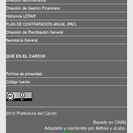
Dirección de Gestión Financiera
Hidromira LOTAIP
PLAN DE CONTRATACIÓN ANUAL (PAC)
Dirección de Planificación General
Secretaría General
QUÉ ES EL CARCHI
Política de privacidad
Código fuente
2015 Prefectura del Carchi
Basado en
CKAN
.
Adaptado y mantenido por
Aldhea
y
aLabs
.