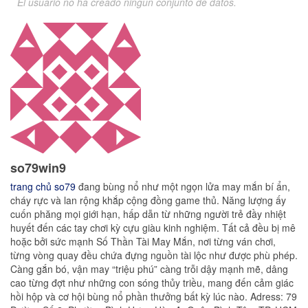
El usuario no ha creado ningún conjunto de datos.
so79win9
trang chủ so79
đang bùng nổ như một ngọn lửa may mắn bí ẩn,
cháy rực và lan rộng khắp cộng đồng game thủ. Năng lượng ấy
cuốn phăng mọi giới hạn, hấp dẫn từ những người trẻ đầy nhiệt
huyết đến các tay chơi kỳ cựu giàu kinh nghiệm. Tất cả đều bị mê
hoặc bởi sức mạnh Số Thần Tài May Mắn, nơi từng ván chơi,
từng vòng quay đều chứa đựng nguồn tài lộc như được phù phép.
Càng gắn bó, vận may “triệu phú” càng trỗi dậy mạnh mẽ, dâng
cao từng đợt như những con sóng thủy triều, mang đến cảm giác
hồi hộp và cơ hội bùng nổ phần thưởng bất kỳ lúc nào. Adress: 79