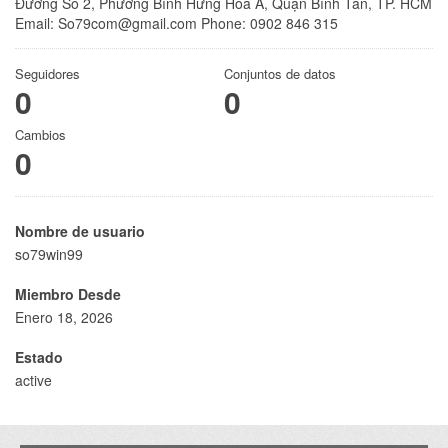
Đường Số 2, Phường Bình Hưng Hòa A, Quận Bình Tân, TP. HCM
Email: So79com@gmail.com Phone: 0902 846 315
Seguidores
Conjuntos de datos
0
0
Cambios
0
Nombre de usuario
so79win99
Miembro Desde
Enero 18, 2026
Estado
active