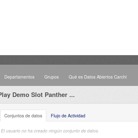
Departamentos
Grupos
Qué es Datos Abiertos Carchi
lay Demo Slot Panther ...
Conjuntos de datos
Flujo de Actividad
El usuario no ha creado ningún conjunto de datos.