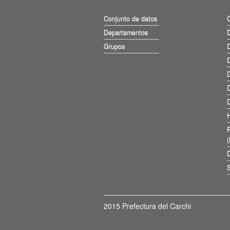
Conjunto de datos
Departamentos
D
Grupos
D
D
D
D
D
D
S
2015 Prefectura del Carchi