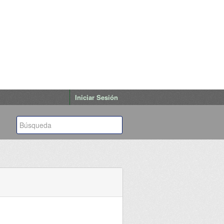
Iniciar Sesión