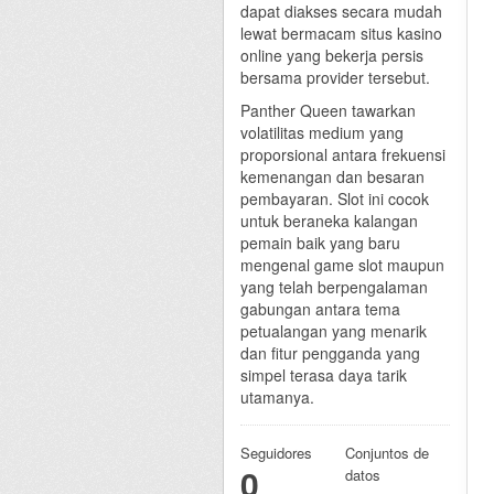
dapat diakses secara mudah
lewat bermacam situs kasino
online yang bekerja persis
bersama provider tersebut.
Panther Queen tawarkan
volatilitas medium yang
proporsional antara frekuensi
kemenangan dan besaran
pembayaran. Slot ini cocok
untuk beraneka kalangan
pemain baik yang baru
mengenal game slot maupun
yang telah berpengalaman
gabungan antara tema
petualangan yang menarik
dan fitur pengganda yang
simpel terasa daya tarik
utamanya.
Seguidores
Conjuntos de
0
datos