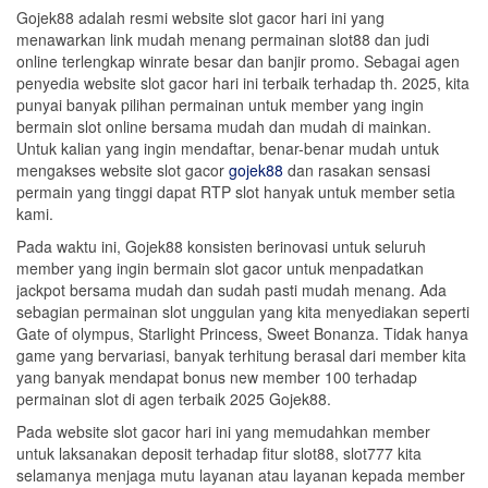
Gojek88 adalah resmi website slot gacor hari ini yang
menawarkan link mudah menang permainan slot88 dan judi
online terlengkap winrate besar dan banjir promo. Sebagai agen
penyedia website slot gacor hari ini terbaik terhadap th. 2025, kita
punyai banyak pilihan permainan untuk member yang ingin
bermain slot online bersama mudah dan mudah di mainkan.
Untuk kalian yang ingin mendaftar, benar-benar mudah untuk
mengakses website slot gacor
gojek88
dan rasakan sensasi
permain yang tinggi dapat RTP slot hanyak untuk member setia
kami.
Pada waktu ini, Gojek88 konsisten berinovasi untuk seluruh
member yang ingin bermain slot gacor untuk menpadatkan
jackpot bersama mudah dan sudah pasti mudah menang. Ada
sebagian permainan slot unggulan yang kita menyediakan seperti
Gate of olympus, Starlight Princess, Sweet Bonanza. Tidak hanya
game yang bervariasi, banyak terhitung berasal dari member kita
yang banyak mendapat bonus new member 100 terhadap
permainan slot di agen terbaik 2025 Gojek88.
Pada website slot gacor hari ini yang memudahkan member
untuk laksanakan deposit terhadap fitur slot88, slot777 kita
selamanya menjaga mutu layanan atau layanan kepada member