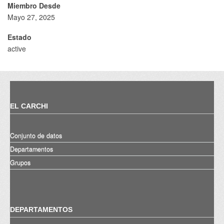
Miembro Desde
Mayo 27, 2025
Estado
active
EL CARCHI
Conjunto de datos
Departamentos
Grupos
DEPARTAMENTOS