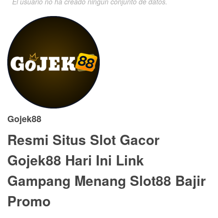
El usuario no ha creado ningún conjunto de datos.
Gojek88
Resmi Situs Slot Gacor
Gojek88 Hari Ini Link
Gampang Menang Slot88 Bajir
Promo