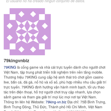
El usuario no ha creado ningún conjunto de datos.
79kingvnbiz
79KING
là cổng game và nhà cái trực tuyến dành cho người chơi
Việt Nam, tập trung phát triển trải nghiệm trên nền tảng mobile.
Thương hiệu 79KING cung cấp hệ sinh thái trò chơi gồm casino
live, bắn cá, đá gà, nổ hũ và xổ số, phù hợp nhiều nhu cầu giải trí
trực tuyến. 79KING định hướng vận hành minh bạch, tối ưu thao
tác trên điện thoại, hỗ trợ người chơi truy cập nhanh, lựa chọn
sảnh game và tham gia giải trí mọi lúc mọi nơi tại Việt Nam.
Thông tin liên hệ Website:
79king-vn.biz
Địa chỉ: 75B Bình Trưng,
Bình Trưng Đông, Thủ Đức, Thành phố Hồ Chí Minh, Việt Nam