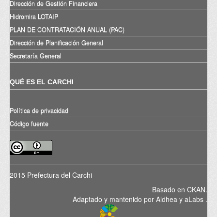
Dirección de Gestión Financiera
Hidromira LOTAIP
PLAN DE CONTRATACIÓN ANUAL (PAC)
Dirección de Planificación General
Secretaría General
QUÉ ES EL CARCHI
Política de privacidad
Código fuente
2015 Prefectura del Carchi
Basado en
CKAN
.
Adaptado y mantenido por
Aldhea
y
aLabs
.