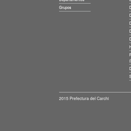
Grupos
D
D
D
D
D
D
S
2015 Prefectura del Carchi