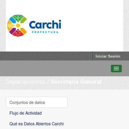
Iniciar Sesión
Departamentos
Secretaría General
Conjuntos de datos
Departamentos
Grupos
Conjuntos de datos
Qué es Datos Abiertos Carchi
Flujo de Actividad
Qué es Datos Abiertos Carchi