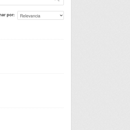
nar por