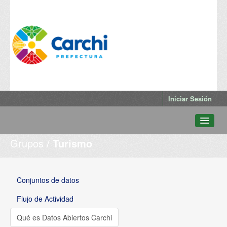
Iniciar Sesión
Grupos
Turismo
Conjuntos de datos
Departamentos
Grupos
Conjuntos de datos
Qué es Datos Abiertos Carchi
Flujo de Actividad
Qué es Datos Abiertos Carchi