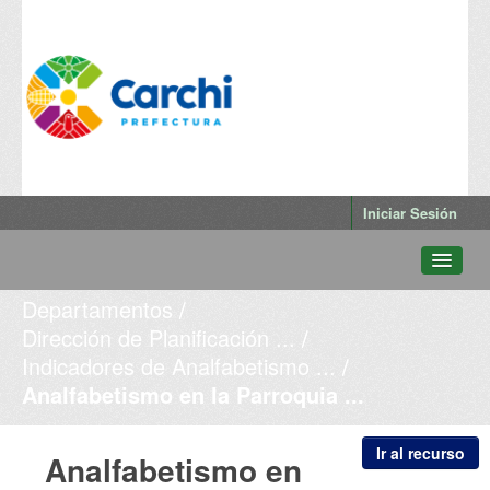
Iniciar Sesión
Departamentos
Conjuntos de datos
Dirección de Planificación ...
Departamentos
Indicadores de Analfabetismo ...
Grupos
Analfabetismo en la Parroquia ...
Qué es Datos Abiertos Carchi
Ir al recurso
Analfabetismo en