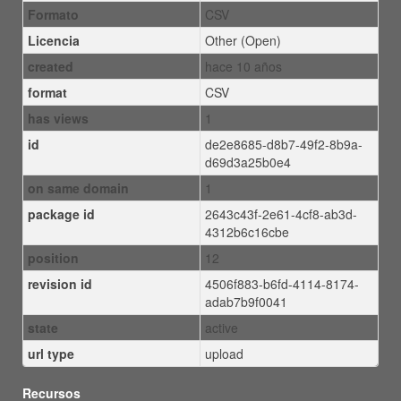
Formato
CSV
Licencia
Other (Open)
created
hace 10 años
format
CSV
has views
1
id
de2e8685-d8b7-49f2-8b9a-
d69d3a25b0e4
on same domain
1
package id
2643c43f-2e61-4cf8-ab3d-
4312b6c16cbe
position
12
revision id
4506f883-b6fd-4114-8174-
adab7b9f0041
state
active
url type
upload
Recursos