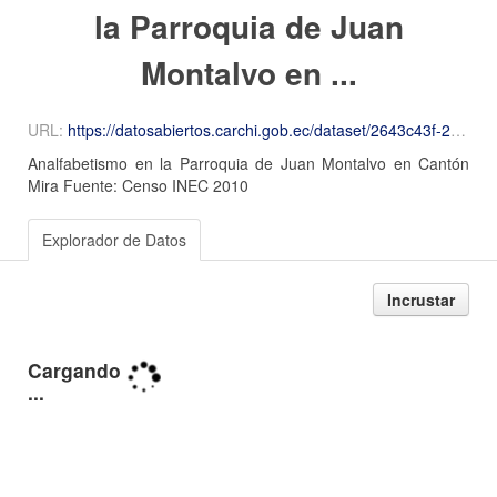
la Parroquia de Juan
Montalvo en ...
URL:
https://datosabiertos.carchi.gob.ec/dataset/2643c43f-2e61-4cf8-ab3d-4312b6c16cbe/resource/de2e8685-d8b7-49f2-8b9a-d69d3a25b0e4/download/analfabetismopjmontalvo.csv
Analfabetismo en la Parroquia de Juan Montalvo en Cantón
Mira Fuente: Censo INEC 2010
Explorador de Datos
Incrustar