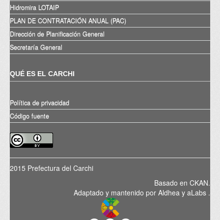
Hidromira LOTAIP
PLAN DE CONTRATACIÓN ANUAL (PAC)
Dirección de Planificación General
Secretaría General
QUÉ ES EL CARCHI
Política de privacidad
Código fuente
2015 Prefectura del Carchi
Basado en
CKAN
.
Adaptado y mantenido por
Aldhea
y
aLabs
.