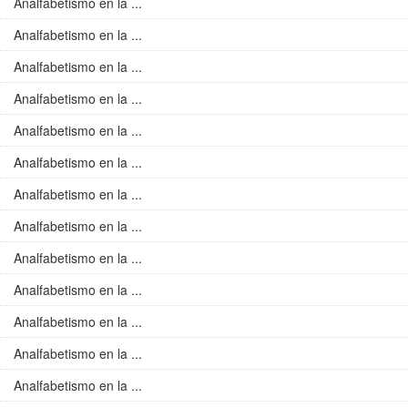
Analfabetismo en la ...
Analfabetismo en la ...
Analfabetismo en la ...
Analfabetismo en la ...
Analfabetismo en la ...
Analfabetismo en la ...
Analfabetismo en la ...
Analfabetismo en la ...
Analfabetismo en la ...
Analfabetismo en la ...
Analfabetismo en la ...
Analfabetismo en la ...
Analfabetismo en la ...