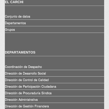
EL CARCHI
Conjunto de datos
Departamentos
Grupos
DEPARTAMENTOS
Coordinación de Despacho
Dirección de Desarrollo Social
Dirección de Control de Calidad
Dirección de Participación Ciudadana
Dirección de Procuraduría Síndica
Dirección Administrativa
Dirección de Gestión Financiera