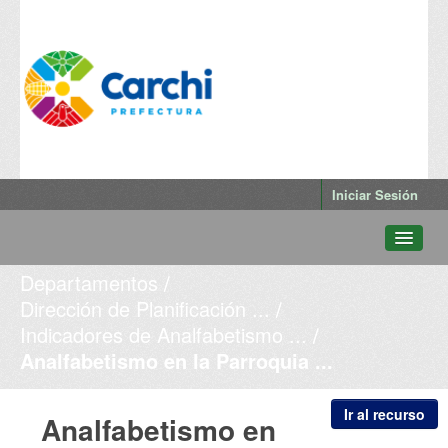
Iniciar Sesión
Departamentos
Conjuntos de datos
Dirección de Planificación ...
Departamentos
Indicadores de Analfabetismo ...
Grupos
Analfabetismo en la Parroquia ...
Qué es Datos Abiertos Carchi
Ir al recurso
Analfabetismo en