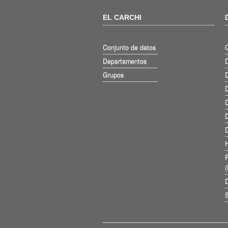
EL CARCHI
Conjunto de datos
Departamentos
D
Grupos
D
D
D
D
D
D
S