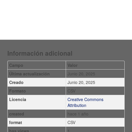
Información adicional
Campo
Valor
Última actualización
Junio 20, 2025
Creado
Junio 20, 2025
Formato
CSV
Licencia
Creative Commons
Attribution
created
hace 1 año
format
CSV
has views
1