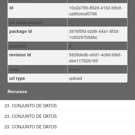
id
10c2a790-852d-41b2-b5c0-
ca90cecd0766
on same domain
1
package id
3976f5fd-e2d6-44a1-8f3d-
1c65297b94bc
position
8
revision id
5839dedb-e0d1-4c9d-b9ef-
dee117626185
state
active
url type
upload
Recursos
23. CONJUNTO DE DATOS
23. CONJUNTO DE DATOS
23. CONJUNTO DE DATOS