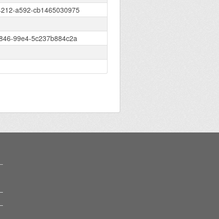
4212-a592-cb1465030975
4846-99e4-5c237b884c2a