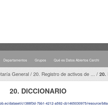
Departamentos
Grupos
Qué es Datos Abiertos Carchi
taría General
20. Registro de activos de ...
20.
20. DICCIONARIO
ataset/c1388f3d-7bb1-4212-a592-cb1465030975/resource/b8a5e9ff-0bc8-418e-8927-40f6bb66ebb7/do