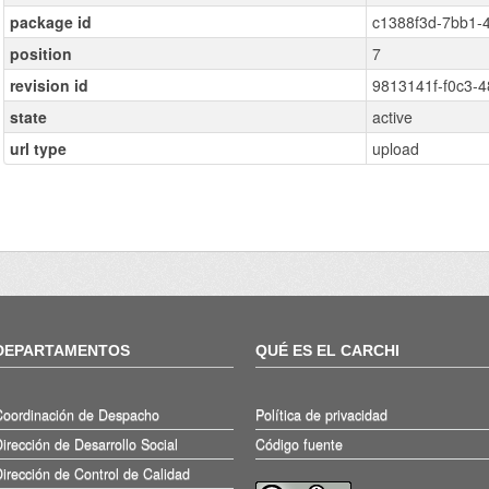
package id
c1388f3d-7bb1-
position
7
revision id
9813141f-f0c3-
state
active
url type
upload
DEPARTAMENTOS
QUÉ ES EL CARCHI
Coordinación de Despacho
Política de privacidad
irección de Desarrollo Social
Código fuente
irección de Control de Calidad