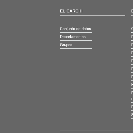
EL CARCHI
Conjunto de datos
Departamentos
D
Grupos
D
D
D
D
D
D
S