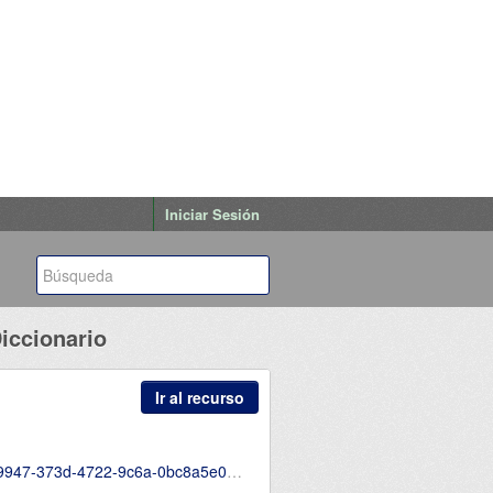
Iniciar Sesión
Diccionario
Ir al recurso
bc8a5e0d8e4/download/17diccionario.csv