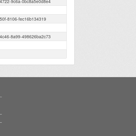
4722-9c6a-0bc8a5e0d8e4
450f-8106-fec16b134319
4c46-8a99-498626ba2c73