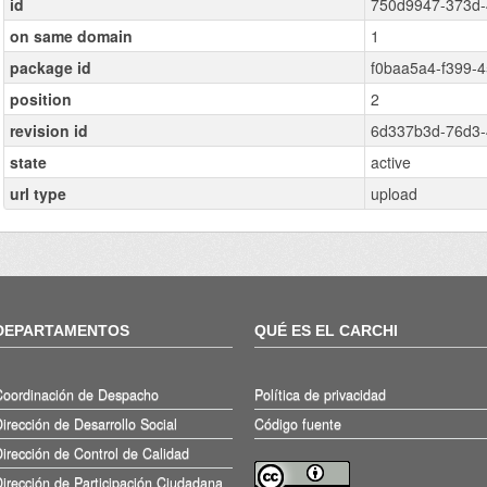
id
750d9947-373d-
on same domain
1
package id
f0baa5a4-f399-
position
2
revision id
6d337b3d-76d3-
state
active
url type
upload
DEPARTAMENTOS
QUÉ ES EL CARCHI
Coordinación de Despacho
Política de privacidad
irección de Desarrollo Social
Código fuente
irección de Control de Calidad
irección de Participación Ciudadana