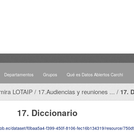
Departamentos
Grupos
Qué es Datos Abiertos Carchi
mira LOTAIP
17.Audiencias y reuniones ...
17. 
17. Diccionario
ec/dataset/f0baa5a4-f399-450f-8106-fec16b134319/resource/750d9947-373d-4722-9c6a-0