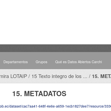
Departamentos
Grupos
Qué es Datos Abiertos Carchi
mira LOTAIP
15 Texto integro de los ...
15. ME
15. METADATOS
taset/cac7aa41-648f-4e6e-a659-1ecb1827dee7/resource/3336068e-6317-492b-bec2-6d7b66348ddb/downlo