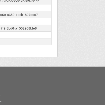
492b-bec2-6d7b66348ddb
4e6e-a659-1ecb1827dee7
47f9-8bd6-a1552908bfe8