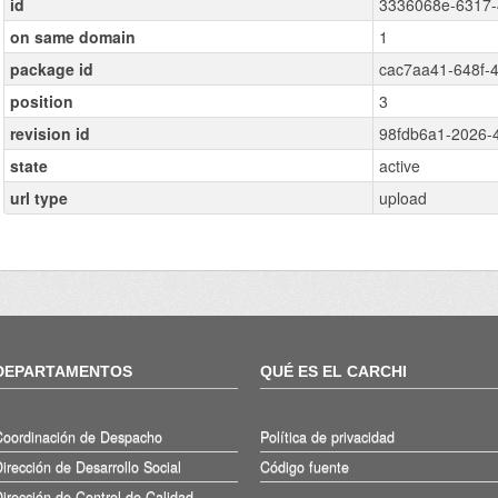
id
3336068e-6317-
on same domain
1
package id
cac7aa41-648f-
position
3
revision id
98fdb6a1-2026-
state
active
url type
upload
DEPARTAMENTOS
QUÉ ES EL CARCHI
Coordinación de Despacho
Política de privacidad
irección de Desarrollo Social
Código fuente
irección de Control de Calidad