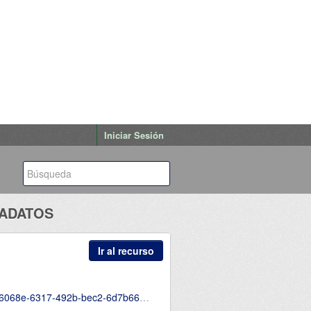
Iniciar Sesión
TADATOS
Ir al recurso
ad/2025-Mayo-Numeral-15-15metadatos.csv.csv