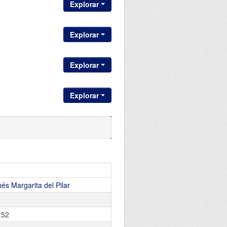
Explorar
Explorar
Explorar
Explorar
és Margarita del Pilar
:52