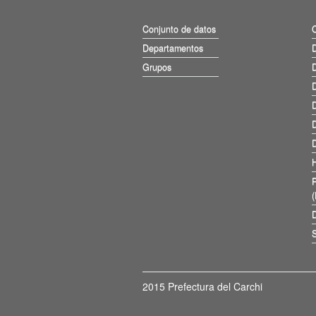
Conjunto de datos
Departamentos
D
Grupos
D
D
D
D
D
D
S
2015 Prefectura del Carchi