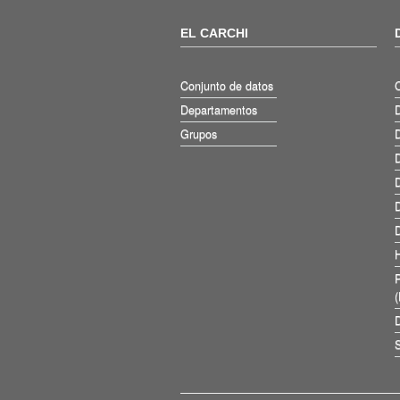
EL CARCHI
Conjunto de datos
Departamentos
D
Grupos
D
D
D
D
D
D
S