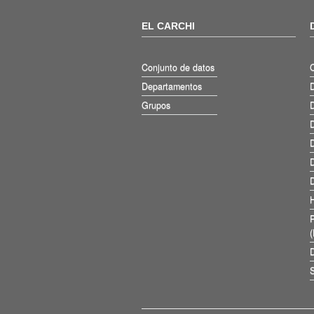
EL CARCHI
Conjunto de datos
Departamentos
D
Grupos
D
D
D
D
D
D
S