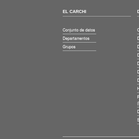
EL CARCHI
Conjunto de datos
Departamentos
D
Grupos
D
D
D
D
D
D
S