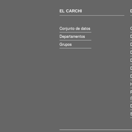
EL CARCHI
Conjunto de datos
Departamentos
D
Grupos
D
D
D
D
D
D
S