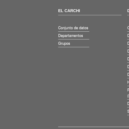
EL CARCHI
Conjunto de datos
Departamentos
D
Grupos
D
D
D
D
D
D
S