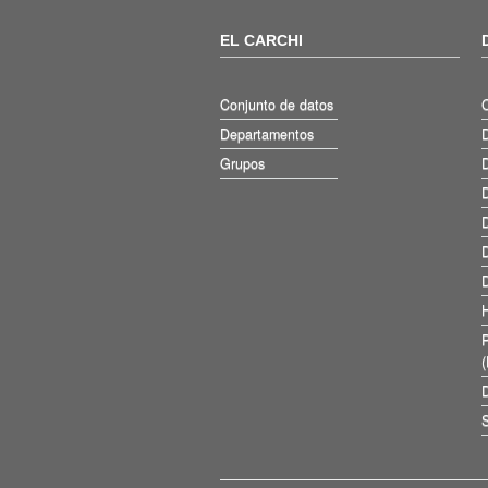
EL CARCHI
Conjunto de datos
Departamentos
D
Grupos
D
D
D
D
D
D
S