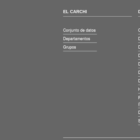
EL CARCHI
Conjunto de datos
Departamentos
D
Grupos
D
D
D
D
D
D
S