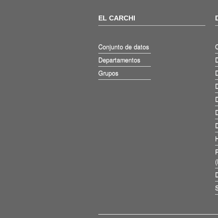
EL CARCHI
Conjunto de datos
Departamentos
D
Grupos
D
D
D
D
D
D
S