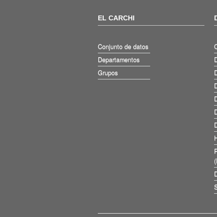
EL CARCHI
Conjunto de datos
Departamentos
D
Grupos
D
D
D
D
D
D
S