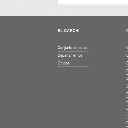
EL CARCHI
Conjunto de datos
Departamentos
D
Grupos
D
D
D
D
D
D