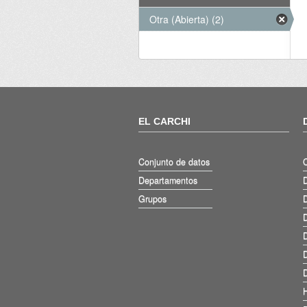
Otra (Abierta) (2)
EL CARCHI
Conjunto de datos
Departamentos
D
Grupos
D
D
D
D
D