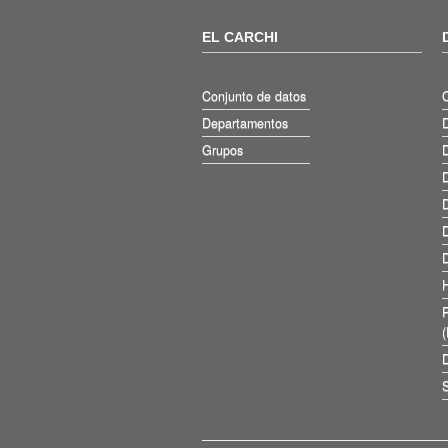
EL CARCHI
Conjunto de datos
Departamentos
D
Grupos
D
D
D
D
D
D
S