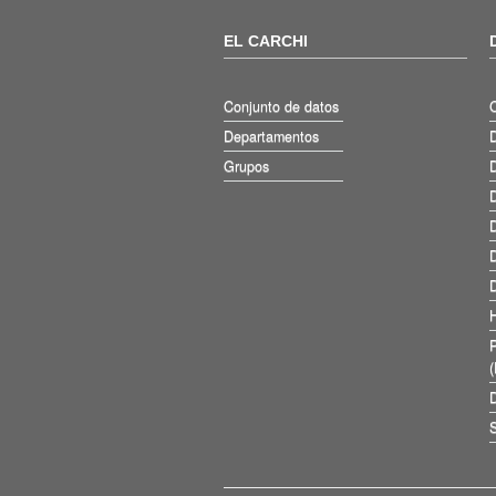
EL CARCHI
Conjunto de datos
Departamentos
D
Grupos
D
D
D
D
D
D
S