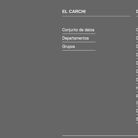
EL CARCHI
Conjunto de datos
Departamentos
D
Grupos
D
D
D
D
D
D
S