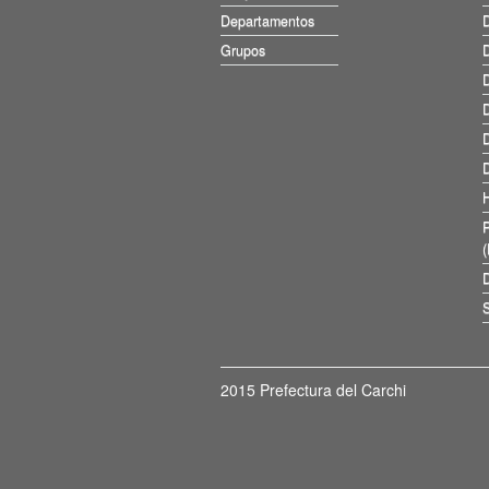
Departamentos
D
Grupos
D
D
D
D
D
D
S
2015 Prefectura del Carchi