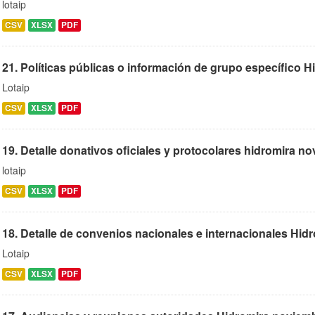
lotaip
CSV
XLSX
PDF
21. Políticas públicas o información de grupo específico H
Lotaip
CSV
XLSX
PDF
19. Detalle donativos oficiales y protocolares hidromira n
lotaip
CSV
XLSX
PDF
18. Detalle de convenios nacionales e internacionales Hid
Lotaip
CSV
XLSX
PDF