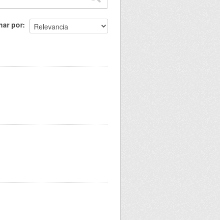
nar por