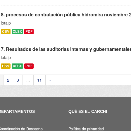
8. procesos de contratación pública hidromira noviembre 
lotaip
CSV
XLSX
PDF
7. Resultados de las auditorias internas y gubernamentales
lotaip
CSV
XLSX
PDF
2
3
...
11
»
DEPARTAMENTOS
QUÉ ES EL CARCHI
Coordinación de Despacho
Política de privacidad