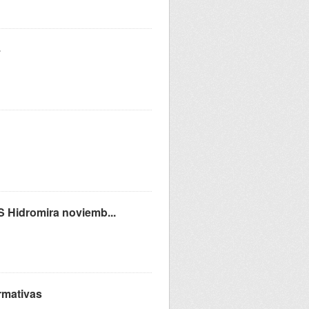
4
S Hidromira noviemb...
rmativas