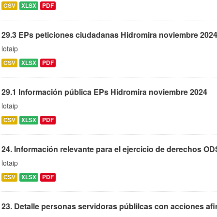
CSV
XLSX
PDF
29.3 EPs peticiones ciudadanas Hidromira noviembre 202
lotaip
CSV
XLSX
PDF
29.1 Información pública EPs Hidromira noviembre 2024
lotaip
CSV
XLSX
PDF
24. Información relevante para el ejercicio de derechos OD
lotaip
CSV
XLSX
PDF
23. Detalle personas servidoras públilcas con acciones afi