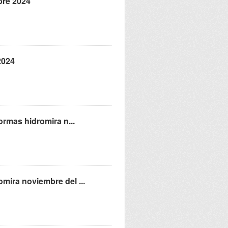
bre 2024
2024
ormas hidromira n...
mira noviembre del ...