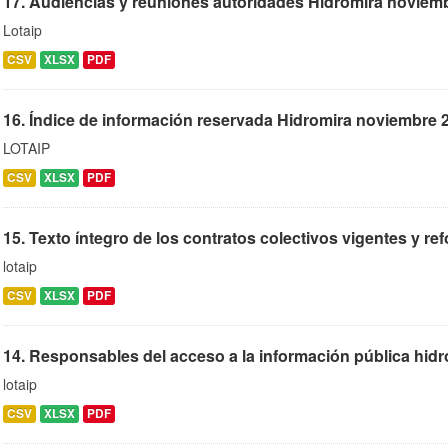
17. Audiencias y reuniones autoridades Hidromira noviem
Lotaip
CSV
XLSX
PDF
16. Índice de información reservada Hidromira noviembre 
LOTAIP
CSV
XLSX
PDF
15. Texto íntegro de los contratos colectivos vigentes y ref
lotaip
CSV
XLSX
PDF
14. Responsables del acceso a la información pública hidro
lotaip
CSV
XLSX
PDF