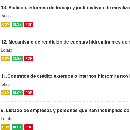
13. Viáticos, informes de trabajo y justificativos de moviliza
lotaip
CSV
XLSX
PDF
12. Mecanismo de rendición de cuentas hidromira mes de 
Lotaip
CSV
XLSX
PDF
11.Contratos de crédito externos o internos hidromira no
lotaip
CSV
XLSX
PDF
9. Listado de empresas y personas que han incumplido cont
Lotaip
CSV
XLSX
PDF