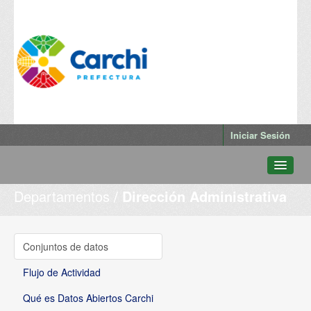
Iniciar Sesión
Departamentos
Dirección Administrativa
Conjuntos de datos
Departamentos
Grupos
Conjuntos de datos
Qué es Datos Abiertos Carchi
Flujo de Actividad
Qué es Datos Abiertos Carchi