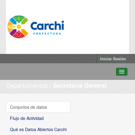
Iniciar Sesión
Departamentos
Secretaría General
Conjuntos de datos
Departamentos
Grupos
Conjuntos de datos
Qué es Datos Abiertos Carchi
Flujo de Actividad
Qué es Datos Abiertos Carchi