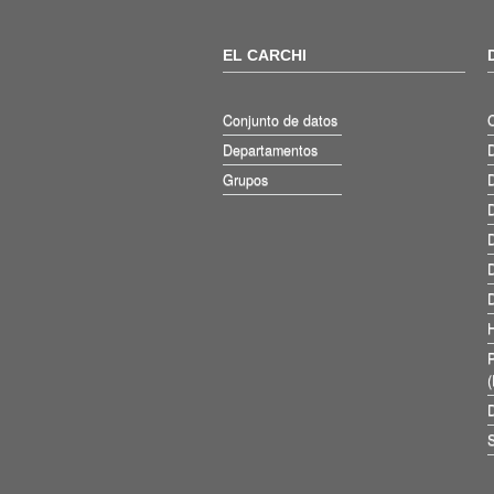
EL CARCHI
Conjunto de datos
Departamentos
D
Grupos
D
D
D
D
D
D
S