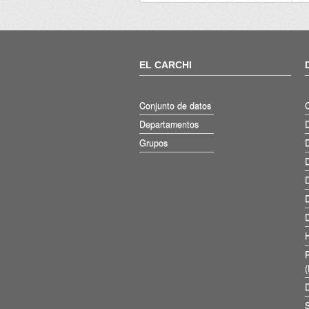
EL CARCHI
Conjunto de datos
Departamentos
D
Grupos
D
D
D
D
D
D
S