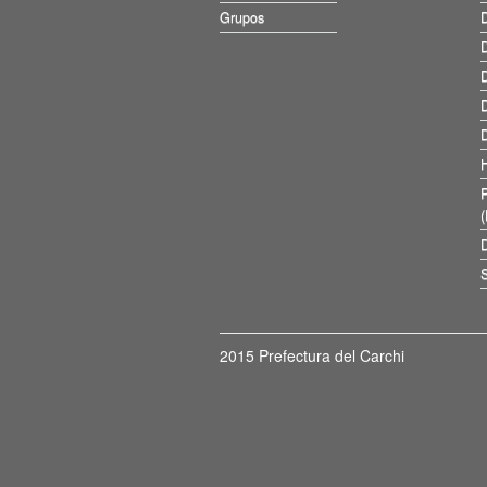
Grupos
D
D
D
D
D
D
S
2015 Prefectura del Carchi