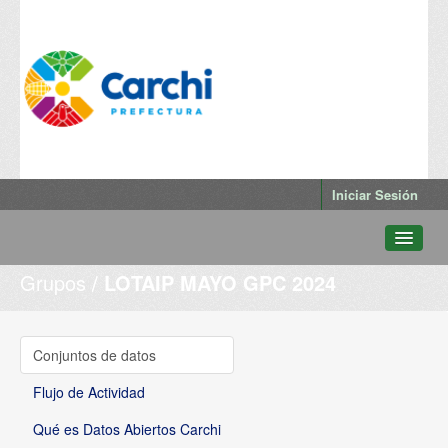
Iniciar Sesión
Grupos
LOTAIP MAYO GPC 2024
Conjuntos de datos
Departamentos
Grupos
Conjuntos de datos
Qué es Datos Abiertos Carchi
Flujo de Actividad
Qué es Datos Abiertos Carchi