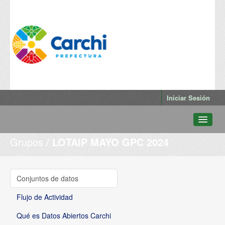
Iniciar Sesión
Grupos
LOTAIP MAYO GPC 2024
Conjuntos de datos
Departamentos
Grupos
Conjuntos de datos
Qué es Datos Abiertos Carchi
Flujo de Actividad
Qué es Datos Abiertos Carchi