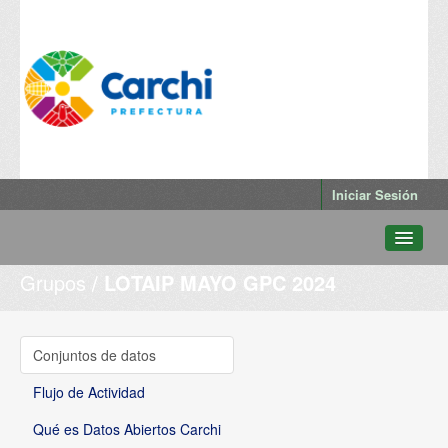
Iniciar Sesión
Grupos
LOTAIP MAYO GPC 2024
Conjuntos de datos
Departamentos
Grupos
Conjuntos de datos
Qué es Datos Abiertos Carchi
Flujo de Actividad
Qué es Datos Abiertos Carchi