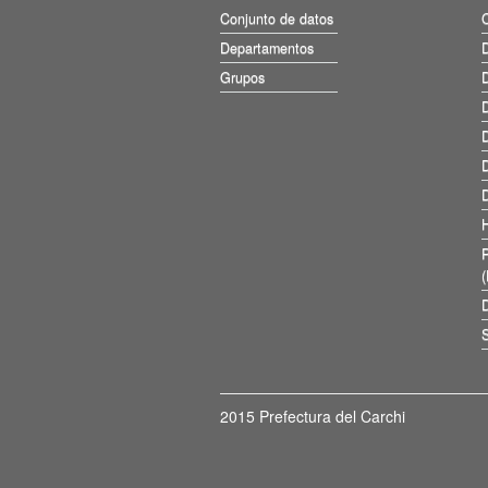
Conjunto de datos
Departamentos
D
Grupos
D
D
D
D
D
D
S
2015 Prefectura del Carchi