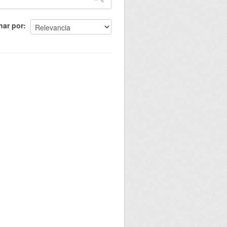
nar por