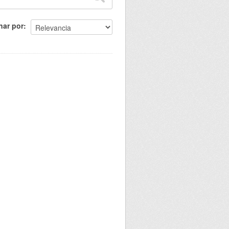
nar por