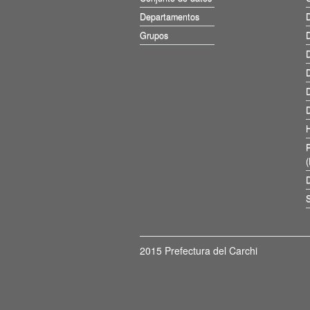
Departamentos
D
Grupos
D
D
D
D
D
D
S
2015 Prefectura del Carchi