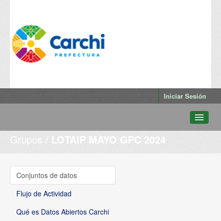
Iniciar Sesión
Grupos
LOTAIP MAYO GPC 2024
Conjuntos de datos
Departamentos
Grupos
Conjuntos de datos
Qué es Datos Abiertos Carchi
Flujo de Actividad
Qué es Datos Abiertos Carchi